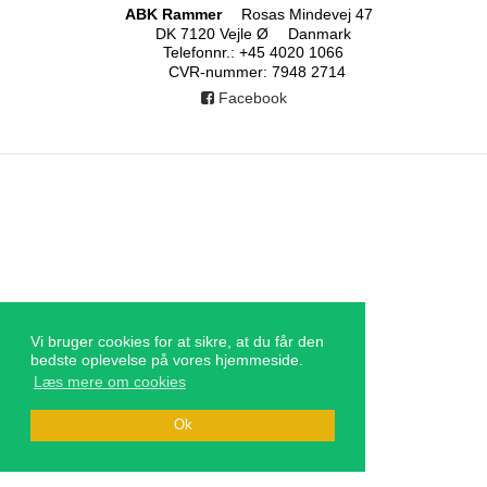
ABK Rammer
Rosas Mindevej 47
DK 7120 Vejle Ø
Danmark
Telefonnr.
:
+45 4020 1066
CVR-nummer
:
7948 2714
Facebook
Vi bruger cookies for at sikre, at du får den
bedste oplevelse på vores hjemmeside.
Læs mere om cookies
Ok